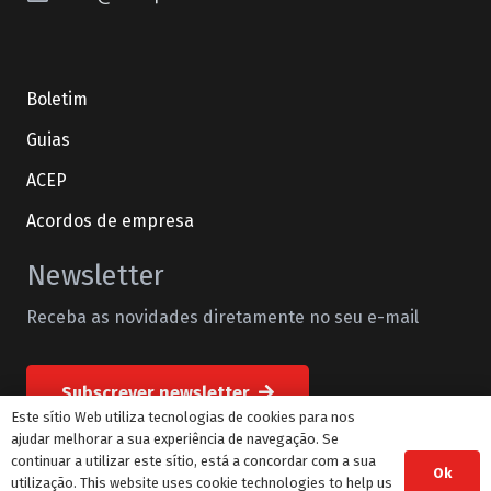
Boletim
Guias
ACEP
Acordos de empresa
Newsletter
Receba as novidades diretamente no seu e-mail
Subscrever newsletter
Este sítio Web utiliza tecnologias de cookies para nos
ajudar melhorar a sua experiência de navegação. Se
continuar a utilizar este sítio, está a concordar com a sua
Ok
© STML Todos os direitos reservados
utilização. This website uses cookie technologies to help us