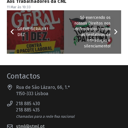
Aos Trabalhadores da CML
11 Mar às 10:33
Só exercendo os
nossos Direitos nos
GREVE GERAL! 11
defendemos contra
DEZ
as tentativas de
intimidação e
silenciamento!
Contactos
Rua de São Lázaro, 66, 1.°
1150-333 Lisboa
218 885 430
218 885 435
Chamadas para a rede fixa nacional
stml@stml.pt