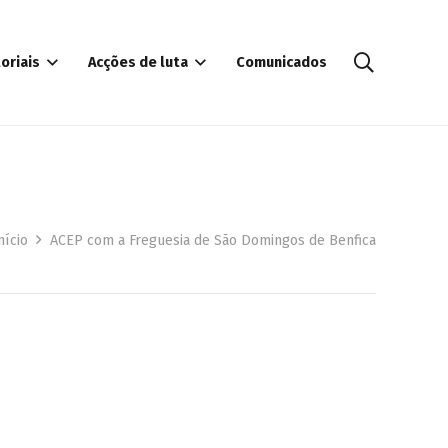
oriais
Acções de luta
Comunicados
nício
ACEP com a Freguesia de São Domingos de Benfica