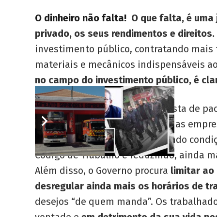
O dinheiro não falta!
O que falta, é uma 
privado, os seus rendimentos e direitos.
investimento público, contratando mais 
materiais e mecânicos indispensáveis ao
no campo do investimento público, é cla
No campo dos direitos, a proposta de p
Empresa [AE] para a realidade das empres
dos contratos coletivos, reduzindo cond
Código de Trabalho e reduzindo, ainda ma
Além disso, o Governo procura
limitar ao
desregular ainda mais os horários de tr
desejos “de quem manda”. Os trabalhado