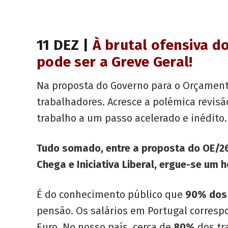
11 DEZ
|
À brutal ofensiva 
pode ser a
Greve
Geral!
Na proposta do Governo para o Orçamento
trabalhadores. Acresce a polémica revisã
trabalho a um passo acelerado e inédito.
Tudo somado, entre a proposta do OE/26
Chega e Iniciativa Liberal, ergue-se um 
É do conhecimento público que
90% dos 
pensão. Os salários em Portugal corres
Euro. No nosso país, cerca de
80%
dos tr