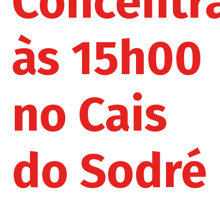
Concentr
às 15h00
no Cais
do Sodré