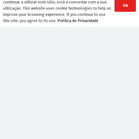
continuar a utilizar este sítio, está a concordar com a sua
Ok
utilização. This website uses cookie technologies to help us
improve your browsing experience. If you continue to use
this site, you agree to its use.
Política de Privacidade
Boletim
Guias
ACEP
Acordos de empresa
Newsletter
Receba as novidades diretamente no seu e-mail
Subscrever newsletter
© STML Todos os direitos reservados