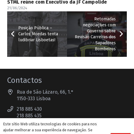
STML reúne com Executivo da JF Campolide
21/06/2024
Retomadas
negociações com
Posição Pública –
Governo sobre
Carlos Moedas tenta
Revisão Carreiras dos
ludibriar Lisboetas!
Sapadores
Bombeiros
Contactos
Rua de São Lázaro, 66, 1.°
1150-333 Lisboa
218 885 430
218 885 435
Chamadas para a rede fixa nacional
Este sítio Web utiliza tecnologias de cookies para nos
ajudar melhorar a sua experiência de navegação. Se
stml@stml.pt