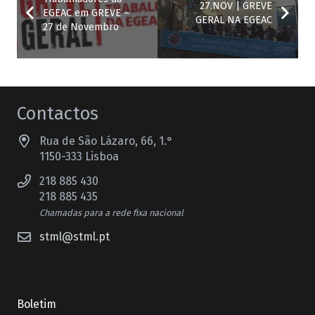
27.NOV | GREVE
EGEAC em GREVE –
GERAL NA EGEAC
27 de Novembro
Contactos
Rua de São Lázaro, 66, 1.°
1150-333 Lisboa
218 885 430
218 885 435
Chamadas para a rede fixa nacional
stml@stml.pt
Boletim