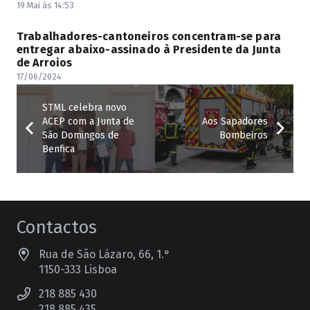
19 Mai às 14:53
Trabalhadores-cantoneiros concentram-se para
entregar abaixo-assinado à Presidente da Junta
de Arroios
17/06/2024
STML celebra novo
ACEP com a Junta de
Aos Sapadores
São Domingos de
Bombeiros
Benfica
Contactos
Rua de São Lázaro, 66, 1.°
1150-333 Lisboa
218 885 430
218 885 435