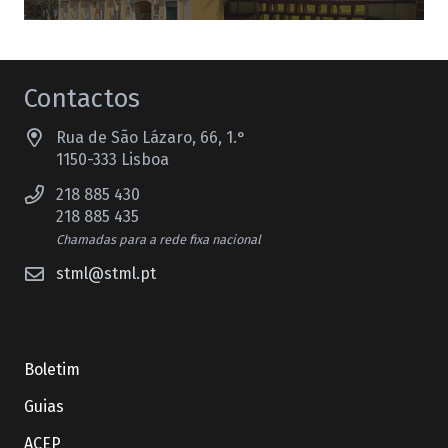
Contactos
Rua de São Lázaro, 66, 1.°
1150-333 Lisboa
218 885 430
218 885 435
Chamadas para a rede fixa nacional
stml@stml.pt
Boletim
Guias
ACEP