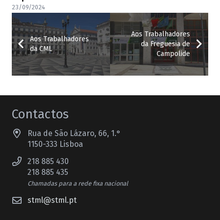
23/09/2024
Aos Trabalhadores
Aos Trabalhadores
da Freguesia de
da CML
Campolide
Contactos
Rua de São Lázaro, 66, 1.°
1150-333 Lisboa
218 885 430
218 885 435
Chamadas para a rede fixa nacional
stml@stml.pt