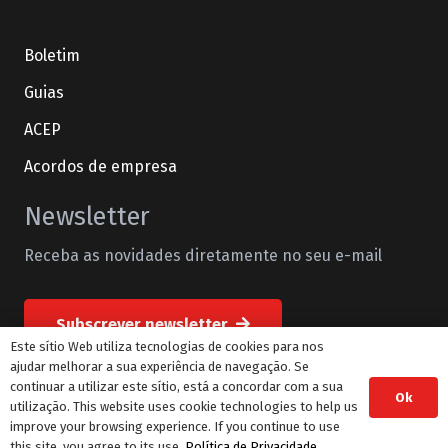
Boletim
Guias
ACEP
Acordos de empresa
Newsletter
Receba as novidades diretamente no seu e-mail
Subscrever newsletter
Este sítio Web utiliza tecnologias de cookies para nos
ajudar melhorar a sua experiência de navegação. Se
continuar a utilizar este sítio, está a concordar com a sua
Ok
© STML Todos os direitos reservados
utilização. This website uses cookie technologies to help us
improve your browsing experience. If you continue to use
this site, you agree to its use.
Política de Privacidade