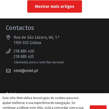
Mostrar mais artigos
Contactos
Rua de São Lázaro, 66, 1.°
1150-333 Lisboa
218 885 430
218 885 435
Chamadas para a rede fixa nacional
stml@stml.pt
Boletim
Este sítio Web utiliza tecnologias de cookies para nos
Guias
ajudar melhorar a sua experiência de navegação. Se
continuar a utilizar este sítio, está a concordar com a sua