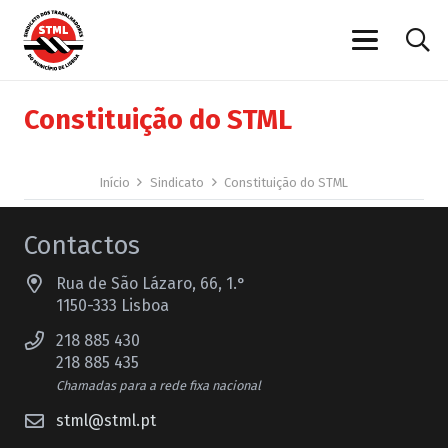
Constituição do STML
Início
Sindicato
Constituição do STML
Contactos
Rua de São Lázaro, 66, 1.°
1150-333 Lisboa
218 885 430
218 885 435
Chamadas para a rede fixa nacional
stml@stml.pt