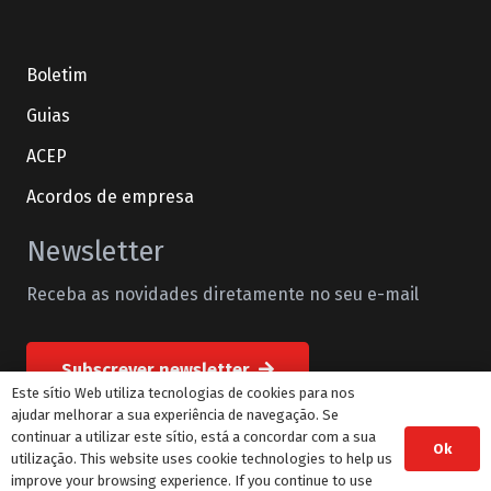
Boletim
Guias
ACEP
Acordos de empresa
Newsletter
Receba as novidades diretamente no seu e-mail
Subscrever newsletter
Este sítio Web utiliza tecnologias de cookies para nos
ajudar melhorar a sua experiência de navegação. Se
continuar a utilizar este sítio, está a concordar com a sua
Ok
© STML Todos os direitos reservados
utilização. This website uses cookie technologies to help us
improve your browsing experience. If you continue to use