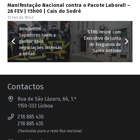
Manifestação Nacional contra o Pacote Laboral! –
28 FEV | 15h00 | Cais do Sodré
13 Fev às 10:42
Bombeiros
STML reúne com
Sapadores saem a
Executivo da Junta
ganhar após
de Freguesia de
negociações intensas
Santo António
e sérias
Contactos
Rua de São Lázaro, 66, 1.°
1150-333 Lisboa
218 885 430
218 885 435
Chamadas para a rede fixa nacional