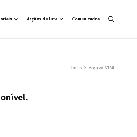
oriais
Acções de luta
Comunicados
Início
Arquivo STML
onível.