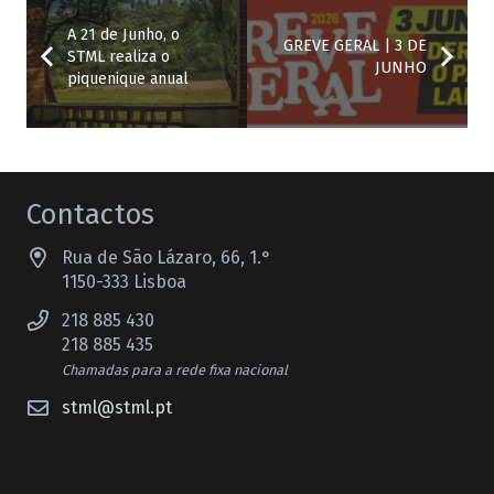
A 21 de Junho, o
GREVE GERAL | 3 DE
STML realiza o
JUNHO
piquenique anual
Contactos
Rua de São Lázaro, 66, 1.°
1150-333 Lisboa
218 885 430
218 885 435
Chamadas para a rede fixa nacional
stml@stml.pt