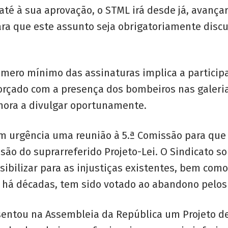
s até à sua aprovação, o STML irá desde já, avan
ara que este assunto seja obrigatoriamente disc
mero mínimo das assinaturas implica a participa
eforçado com a presença dos bombeiros nas galer
 hora a divulgar oportunamente.
m urgência uma reunião à 5.ª Comissão para que p
são do suprarreferido Projeto-Lei. O Sindicato s
ibilizar para as injustiças existentes, bem com
 há décadas, tem sido votado ao abandono pelos
ntou na Assembleia da República um Projeto de 