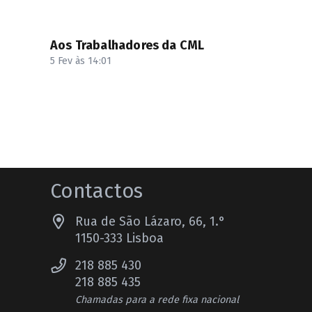
Aos Trabalhadores da CML
5 Fev às 14:01
Contactos
Rua de São Lázaro, 66, 1.°
1150-333 Lisboa
218 885 430
218 885 435
Chamadas para a rede fixa nacional