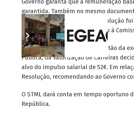
Governo garanta que a remuneração base
garantida. Também no mesmo documento, 
Sapadores. Este Projeto de Resolução foi
(CACDLG), com eventual conexão à Comis
Por último, foi abordada a questão da 
Pública, da Valorização de Carreiras dec
alvo do impulso salarial de 52€. Em rel
Resolução, recomendando ao Governo corr
O STML dará conta em tempo oportuno da
República.