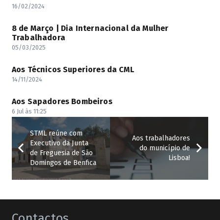
16/02/2024
8 de Março | Dia Internacional da Mulher
Trabalhadora
05/03/2025
Aos Técnicos Superiores da CML
14/11/2024
Aos Sapadores Bombeiros
6 Jul às 11:25
STML reúne com
Aos trabalhadores
Executivo da Junta
do município de
de Freguesia de São
Lisboa!
Domingos de Benfica
Contactos