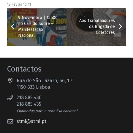
13 Fev às 10:41
9 Novembro | 15h00
Aos Trabalhadores
no Cais do Sodré –
da Brigada de
Manifestação
Coletores
Nacional
Contactos
Rua de São Lázaro, 66, 1.°
1150-333 Lisboa
218 885 430
218 885 435
Chamadas para a rede fixa nacional
stml@stml.pt