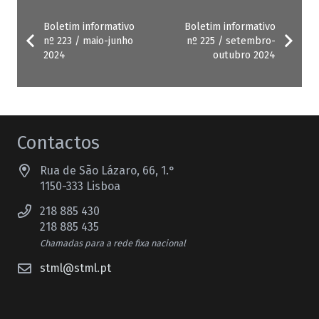
Boletim informativo
Boletim informativo
nº 223 / maio-junho
nº 225 / setembro-
2024
outubro 2024
Contactos
Rua de São Lázaro, 66, 1.°
1150-333 Lisboa
218 885 430
218 885 435
Chamadas para a rede fixa nacional
stml@stml.pt