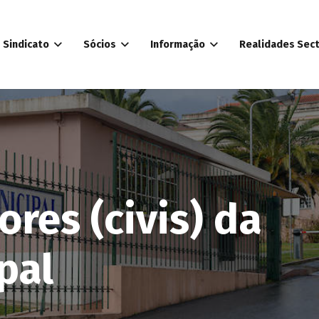
Sindicato
Sócios
Informação
Realidades Sect
res (civis) da
pal