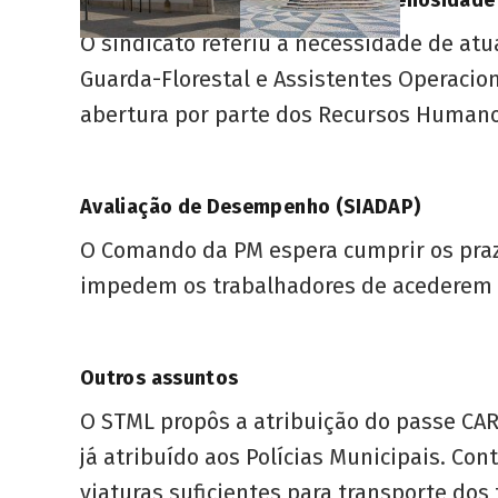
Suplemento de Insalubridade e Penosidade
O sindicato referiu a necessidade de atu
Guarda-Florestal e Assistentes Operacion
abertura por parte dos Recursos Humanos
Avaliação de Desempenho (SIADAP)
O Comando da PM espera cumprir os prazo
impedem os trabalhadores de acederem a
Outros assuntos
O STML propôs a atribuição do passe CA
já atribuído aos Polícias Municipais. C
viaturas suficientes para transporte dos