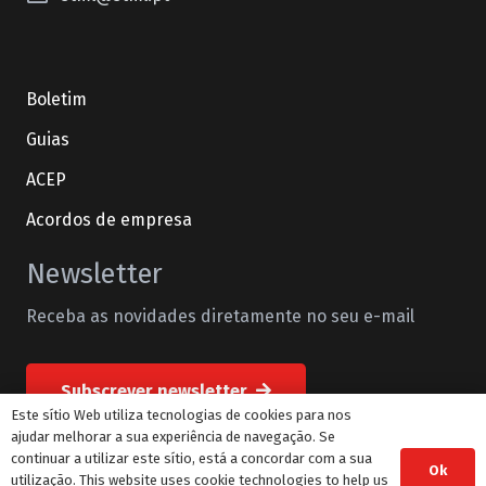
Boletim
Guias
ACEP
Acordos de empresa
Newsletter
Receba as novidades diretamente no seu e-mail
Subscrever newsletter
Este sítio Web utiliza tecnologias de cookies para nos
ajudar melhorar a sua experiência de navegação. Se
continuar a utilizar este sítio, está a concordar com a sua
Ok
© STML Todos os direitos reservados
utilização. This website uses cookie technologies to help us