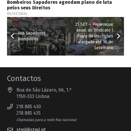
Bombeiros Sapadores agendam plano de luta
pelos seus Direitos
05/02/2024
21 SET – Piquenique
anual do Sindicato l
Aos Sapadores
Prazo de inscrições
Bombeiros
alargado até 16 de
Setembro
Contactos
Rua de São Lázaro, 66, 1.°
1150-333 Lisboa
218 885 430
218 885 435
Chamadas para a rede fixa nacional
stml@stml.pt